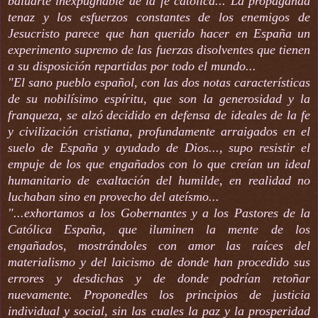
baluarte inexpugnable de la fe católica... La propaganda
tenaz y los esfuerzos constantes de los enemigos de
Jesucristo parece que han querido hacer en España un
experimento supremo de las fuerzas disolventes que tienen
a su disposición repartidas por todo el mundo...
"El sano pueblo español, con las dos notas características
de su nobilísimo espíritu, que son la generosidad y la
franqueza, se alzó decidido en defensa de ideales de la fe
y civilización cristiana, profundamente arraigados en el
suelo de España y ayudado de Dios..., supo resistir el
empuje de los que engañados con lo que creían un ideal
humanitario de exaltación del humilde, en realidad no
luchaban sino en provecho del ateísmo...
"...exhortamos a los Gobernantes y a los Pastores de la
Católica España, que iluminen la mente de los
engañados, mostrándoles con amor las raíces del
materialismo y del laicismo de donde han procedido sus
errores y desdichas y de donde podrían retoñar
nuevamente. Proponedles los principios de justicia
individual y social, sin las cuales la paz y la prosperidad