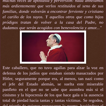
muchas veces de apostasía y perversión: nada anhelamos
más ardientemente que verlos restituidos al seno de sus
familias, donde volverán a encontrar ferviente y cristiano
el cariño de los suyos. Y aquellos otros que como hijos
pródigos tratan de volver a la casa del Padre, no
dudamos que serán acogidos con benevolencia y amor..."
Este caballero, que no tuvo agallas para alzar la voz en
defensa de los judíos que estaban siendo masacrados por
Hitler, seguramente porque era, al menos, tan nazi como
el jefe del Estado alemán, se suelta este miserable
panfleto en el que no se sabe que asombra más si el
cinismo y la hipocresía de los que hace gala o la ausencia
total de piedad hacia tantas y tantas víctimas. Se regodea,
del triunfo de quienes provocaron la guerra, haciéndose el