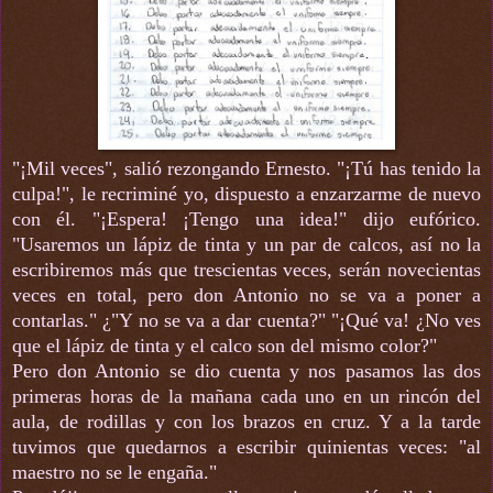
"¡Mil veces", salió rezongando Ernesto. "¡Tú has tenido la
culpa!", le recriminé yo, dispuesto a enzarzarme de nuevo
con él. "¡Espera! ¡Tengo una idea!" dijo eufórico.
"Usaremos un lápiz de tinta y un par de calcos, así no la
escribiremos más que trescientas veces, serán novecientas
veces en total, pero don Antonio no se va a poner a
contarlas." ¿"Y no se va a dar cuenta?" "¡Qué va! ¿No ves
que el lápiz de tinta y el calco son del mismo color?"
Pero don Antonio se dio cuenta y nos pasamos las dos
primeras horas de la mañana cada uno en un rincón del
aula, de rodillas y con los brazos en cruz. Y a la tarde
tuvimos que quedarnos a escribir quinientas veces: "al
maestro no se le engaña."