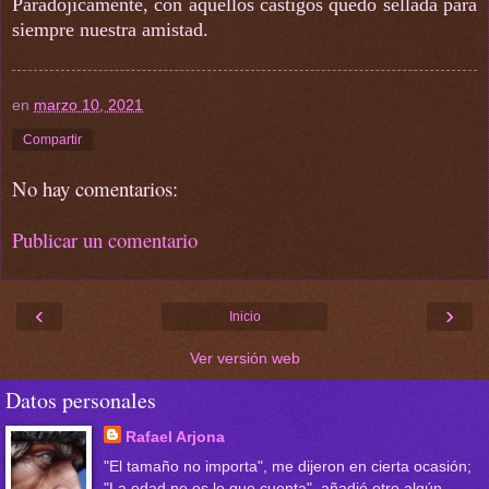
Paradójicamente, con aquellos castigos quedó sellada para
siempre nuestra amistad.
en
marzo 10, 2021
Compartir
No hay comentarios:
Publicar un comentario
‹
›
Inicio
Ver versión web
Datos personales
Rafael Arjona
"El tamaño no importa", me dijeron en cierta ocasión;
"La edad no es lo que cuenta", añadió otro algún