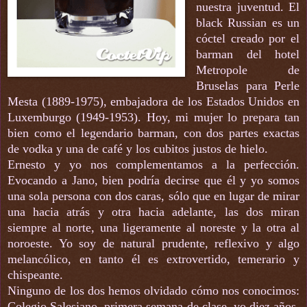
nuestra juventud. El
black Russian es un
cóctel creado por el
barman del hotel
Metropole de
Bruselas para Perle
Mesta (1889-1975), embajadora de los Estados Unidos en
Luxemburgo (1949-1953). Hoy, mi mujer lo prepara tan
bien como el legendario barman, con dos partes exactas
de vodka y una de café y los cubitos justos de hielo.
Ernesto y yo nos complementamos a la perfección.
Evocando a Jano, bien podría decirse que él y yo somos
una sola persona con dos caras, sólo que en lugar de mirar
una hacia atrás y otra hacia adelante, las dos miran
siempre al norte, una ligeramente al noreste y la otra al
noroeste. Yo soy de natural prudente, reflexivo y algo
melancólico, en tanto él es extrovertido, temerario y
chispeante.
Ninguno de los dos hemos olvidado cómo nos conocimos:
Colegio Salesiano, primera semana de clase, yo diez años,